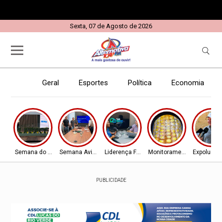
Sexta, 07 de Agosto de 2026
Geral
Esportes
Política
Economia
E
Semana do Aviador
Semana Aviador
Liderença Feminina
Monitoramento
Expolucas
PUBLICIDADE