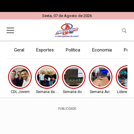
Sexta, 07 de Agosto de 2026
Geral
Esportes
Política
Economia
Políc
CDL Jovem
Semana da Aviação
Semana do Aviador
Semana Aviador
Liderença
PUBLICIDADE