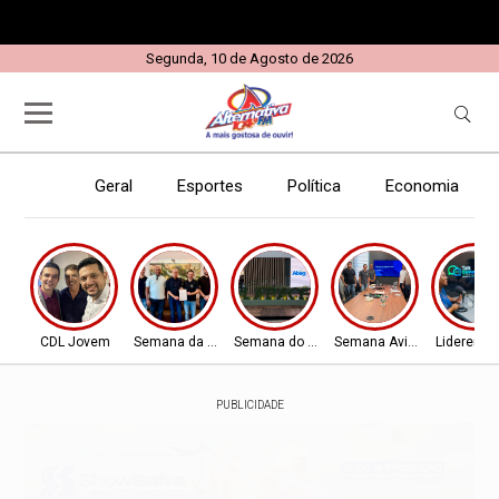
Segunda, 10 de Agosto de 2026
Geral
Esportes
Política
Economia
E
CDL Jovem
Semana da Aviação
Semana do Aviador
Semana Aviador
Liderença
PUBLICIDADE