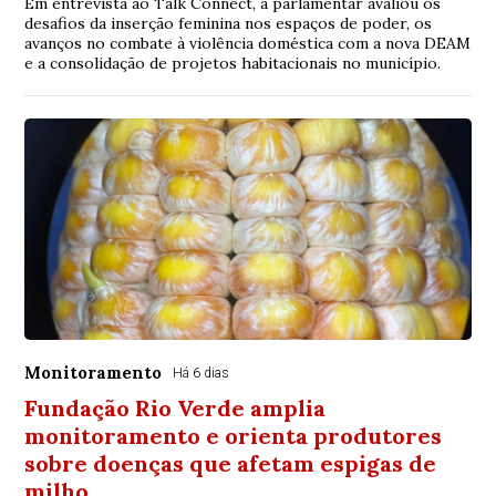
Em entrevista ao Talk Connect, a parlamentar avaliou os
desafios da inserção feminina nos espaços de poder, os
avanços no combate à violência doméstica com a nova DEAM
e a consolidação de projetos habitacionais no município.
Monitoramento
Há 6 dias
Fundação Rio Verde amplia
monitoramento e orienta produtores
sobre doenças que afetam espigas de
milho