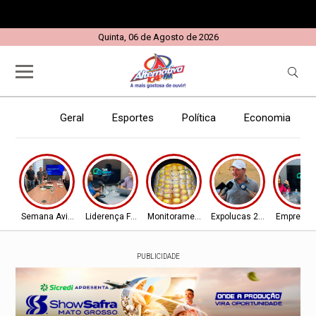
Quinta, 06 de Agosto de 2026
Geral
Esportes
Política
Economia
E
Semana Aviador
Liderença Feminina
Monitoramento
Expolucas 2026
Empreend
PUBLICIDADE