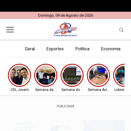
Domingo, 09 de Agosto de 2026
Geral
Esportes
Política
Economia
E
CDL Jovem
Semana da Aviação
Semana do Aviador
Semana Aviador
Liderença
PUBLICIDADE