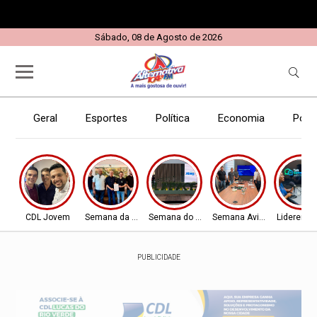
Sábado, 08 de Agosto de 2026
Geral
Esportes
Política
Economia
Políc
CDL Jovem
Semana da Aviação
Semana do Aviador
Semana Aviador
Liderença
PUBLICIDADE